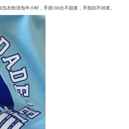
°C加洗衣粉浸泡半小时，手搓100次不脱浆，手指刮不掉浆。